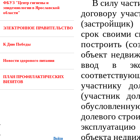
В силу част
ФБУЗ "Центр гигиены и
эпидемиологии в Ярославской
договору учас
области"
(застройщик)
ЭЛЕКТРОННОЕ ПРАВИТЕЛЬСТВО
срок своими с
построить (со
К Дню Победы
объект недвиж
Новости здорового питания
ввод в экс
соответству
ПЛАН ПРОФИЛАКТИЧЕСКИХ
ВИЗИТОВ
участнику до
(участник дол
обусловленн
долевого строи
эксплуатацию
объекта недви
Войти