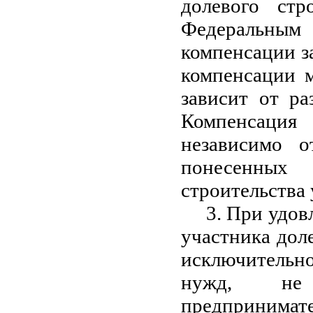
долевого стр
Федеральны
компенсации з
компенсации м
зависит от ра
Компенсаци
независимо о
понесенных 
строительства 
3. При удов
участника дол
исключительно
нужд, не
предпринимате