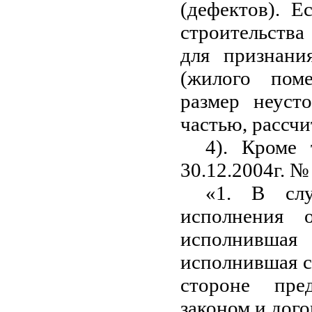
(дефектов). Е
строительства
для признания
(жилого пом
размер неуст
частью, рассчи
4). Кроме 
30.12.2004г. №
«1. В слу
исполнения о
исполнившая
исполнившая св
стороне пре
законом и дог