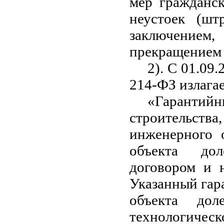
мер гражданск
неустоек (шт
заключением
прекращением 
2). С 01.09.
214-ФЗ излага
«Гаранти
строительств
инженерного о
объекта доле
договором и н
Указанный гар
объекта дол
технологиче