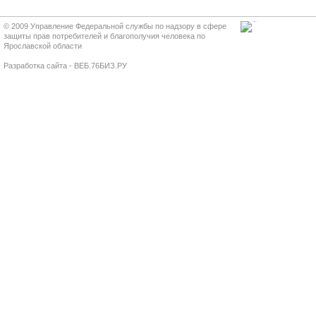
© 2009 Управление Федеральной службы по надзору в сфере
защиты прав потребителей и благополучия человека по
Ярославской области
Разработка сайта - ВЕБ.76БИЗ.РУ