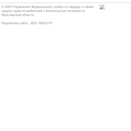
© 2009 Управление Федеральной службы по надзору в сфере
защиты прав потребителей и благополучия человека по
Ярославской области
Разработка сайта - ВЕБ.76БИЗ.РУ