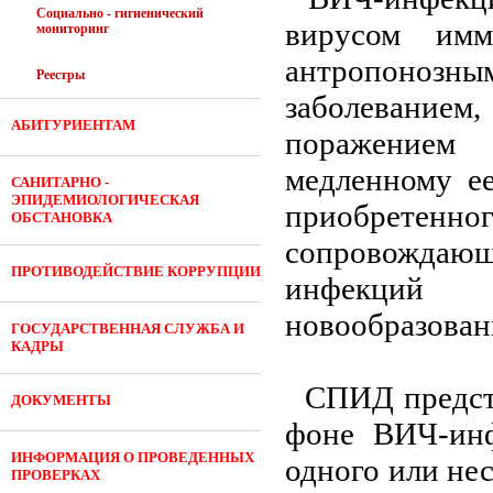
Социально - гигиенический
вирусом имм
мониторинг
антропоно
Реестры
заболевание
АБИТУРИЕНТАМ
поражением
медленному е
САНИТАРНО -
ЭПИДЕМИОЛОГИЧЕСКАЯ
приобрете
ОБСТАНОВКА
сопровождаю
ПРОТИВОДЕЙСТВИЕ КОРРУПЦИИ
инфекций 
новообразован
ГОСУДАРСТВЕННАЯ СЛУЖБА И
КАДРЫ
СПИД представ
ДОКУМЕНТЫ
фоне ВИЧ-инф
ИНФОРМАЦИЯ О ПРОВЕДЕННЫХ
одного или не
ПРОВЕРКАХ