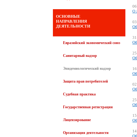
06
О 
ОСНОВНЫЕ
НАПРАВЛЕНИЯ
03
ДЕЯТЕЛЬНОСТИ
Об
31
Об
Евразийский экономический союз
25
Санитарный надзор
Об
Эпидемиологический надзор
16
Об
Защита прав потребителей
02
Об
Судебная практика
25
Об
Государственная регистрация
15
Лицензирование
Об
14
Организация деятельности
Об