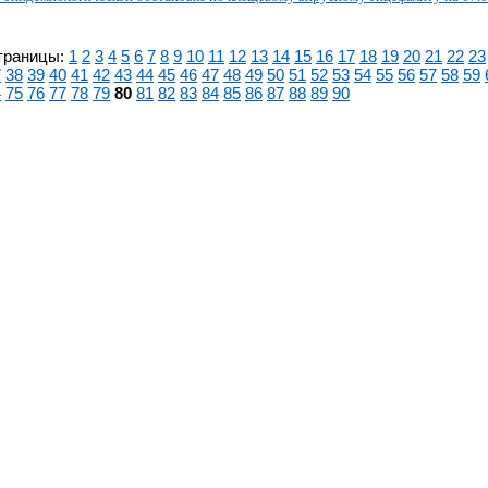
траницы:
1
2
3
4
5
6
7
8
9
10
11
12
13
14
15
16
17
18
19
20
21
22
23
7
38
39
40
41
42
43
44
45
46
47
48
49
50
51
52
53
54
55
56
57
58
59
4
75
76
77
78
79
80
81
82
83
84
85
86
87
88
89
90