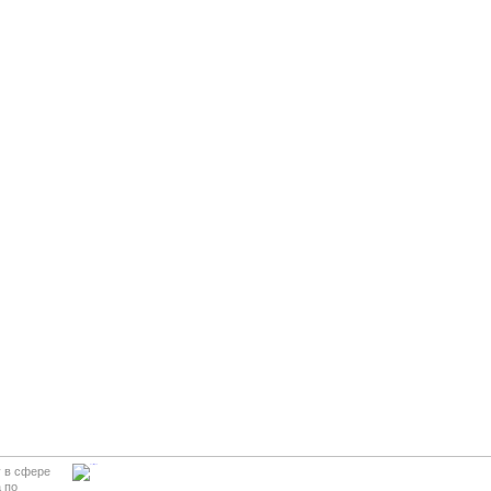
у в сфере
 по