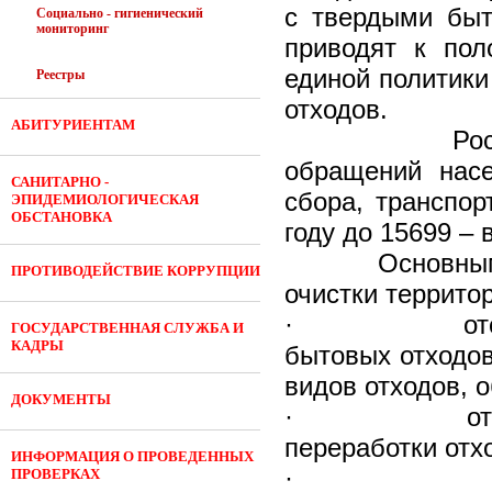
с твердыми быт
Социально - гигиенический
мониторинг
приводят к пол
единой политики
Реестры
отходов.
АБИТУРИЕНТАМ
Роспотребна
обращений насе
САНИТАРНО -
сбора, транспор
ЭПИДЕМИОЛОГИЧЕСКАЯ
ОБСТАНОВКА
году до 15699 – в
Основными не
ПРОТИВОДЕЙСТВИЕ КОРРУПЦИИ
очистки террито
· отсутствие
ГОСУДАРСТВЕННАЯ СЛУЖБА И
КАДРЫ
бытовых отходов
видов отходов, 
ДОКУМЕНТЫ
· отсутствие
переработки отх
ИНФОРМАЦИЯ О ПРОВЕДЕННЫХ
· отсутстви
ПРОВЕРКАХ