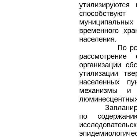
утилизируются
способствуют
муниципальных 
временного хра
населения.
По результат
рассмотрение 
организации сбо
утилизации тв
населенных пун
механизмы и 
люминесцентных 
Запланирован 
по содержани
исследовате
эпидемиологич