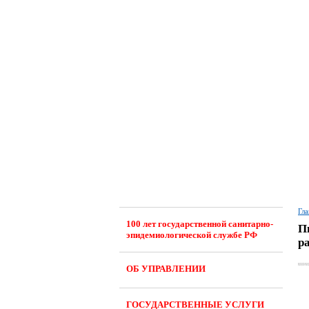
Гла
100 лет государственной санитарно-
П
эпидемиологической службе РФ
р
В связи со значитель
ОБ УПРАВЛЕНИИ
Выдача письменных ра
Письменные разъяснен
Руководитель Г.Г. Они
ГОСУДАРСТВЕННЫЕ УСЛУГИ