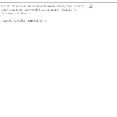
© 2009 Управление Федеральной службы по надзору в сфере
защиты прав потребителей и благополучия человека по
Ярославской области
Разработка сайта - ВЕБ.76БИЗ.РУ