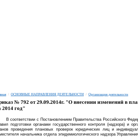
вная
/
ОСНОВНЫЕ НАПРАВЛЕНИЯ ДЕЯТЕЛЬНОСТИ
/
Организация деятельности
риказ № 792 от 29.09.2014г. "О внесении изменений в п
а 2014 год"
В соответствии с Постановлением Правительства Российского Феде
авил подготовки органами государственного контроля (надзора) и ор
анов проведения плановых проверок юридических лиц и индивидуа
местителя начальника отдела эпидемиологического надзора Управлени