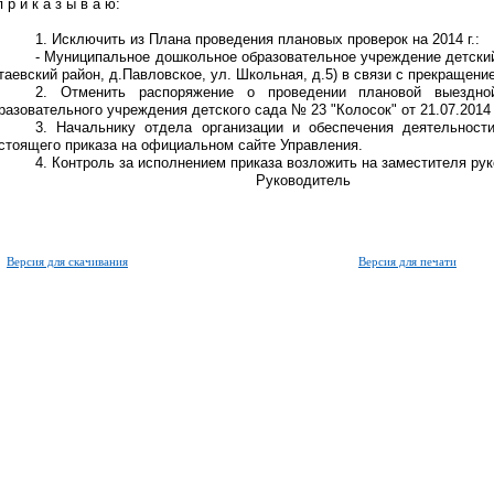
р и к а з ы в а ю:
1. Исключить из Плана проведения плановых проверок на 2014 г.:
- Муниципальное дошкольное образовательное учреждение детский
таевский район, д.Павловское, ул. Школьная, д.5) в связи с прекращени
2. Отменить распоряжение о проведении плановой выездно
разовательного учреждения детского сада № 23 "Колосок" от 21.07.2014
3. Начальнику отдела организации и обеспечения деятельност
стоящего приказа на официальном сайте Управления.
4. Контроль за исполнением приказа возложить на заместителя ру
Руководитель С.А
Версия для скачивания
Версия для печати