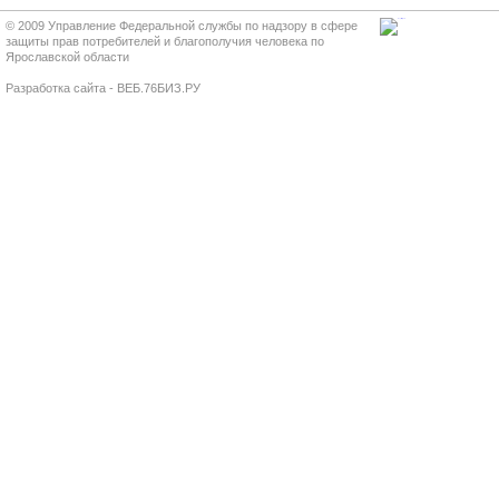
© 2009 Управление Федеральной службы по надзору в сфере
защиты прав потребителей и благополучия человека по
Ярославской области
Разработка сайта - ВЕБ.76БИЗ.РУ