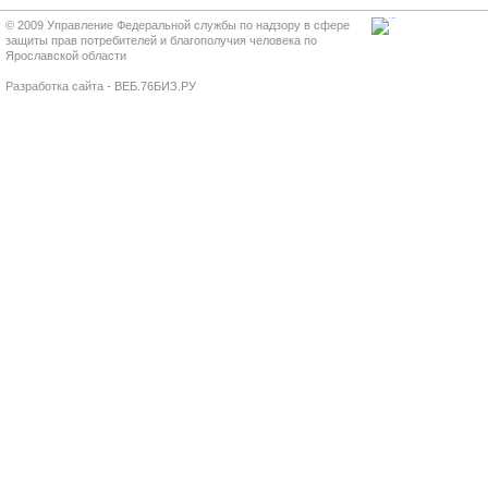
© 2009 Управление Федеральной службы по надзору в сфере
защиты прав потребителей и благополучия человека по
Ярославской области
Разработка сайта - ВЕБ.76БИЗ.РУ