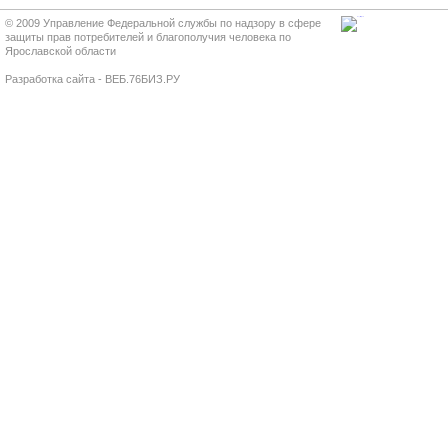
© 2009 Управление Федеральной службы по надзору в сфере
защиты прав потребителей и благополучия человека по
Ярославской области
Разработка сайта - ВЕБ.76БИЗ.РУ