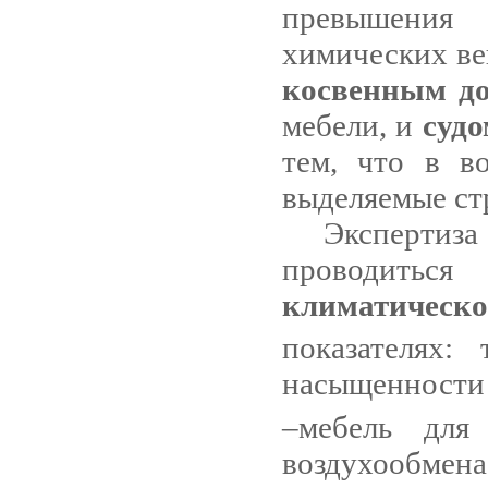
превышения 
химических ве
косвенным
д
мебели, и
судо
тем, что в в
выделяемые ст
Экспертиз
проводить
климатическ
показателях:
насыщенности 
–мебель для
воздухообме