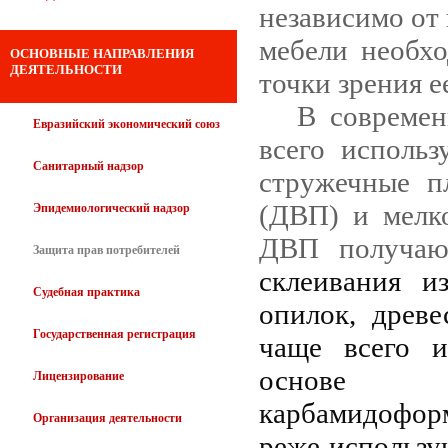
независимо от 
мебели необхо
ОСНОВНЫЕ НАПРАВЛЕНИЯ
ДЕЯТЕЛЬНОСТИ
точки зрения е
В современ
Евразийский экономический союз
всего использ
Санитарный надзор
стружечные п
(ДВП) и мелк
Эпидемиологический надзор
ДВП получа
Защита прав потребителей
склеивания и
Судебная практика
опилок, древе
Государственная регистрация
чаще всего и
основе 
Лицензирование
карбамидоформ
Организация деятельности
реже использу