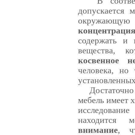
В соотве
допускается 
окружающу
концентраци
содержать и 
вещества, к
косвенное н
человека, но
установленных
Достаточно
мебель имеет х
исследовани
находится 
внимание
, ч