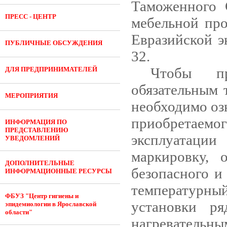
Таможенного 
ПРЕСС - ЦЕНТР
мебельной пр
Евразийской э
ПУБЛИЧНЫЕ ОБСУЖДЕНИЯ
32.
Чтобы пр
ДЛЯ ПРЕДПРИНИМАТЕЛЕЙ
обязательным 
МЕРОПРИЯТИЯ
необходимо оз
приобретаемо
ИНФОРМАЦИЯ ПО
ПРЕДСТАВЛЕНИЮ
эксплуатаци
УВЕДОМЛЕНИЙ
маркировку, 
ДОПОЛНИТЕЛЬНЫЕ
безопасного и
ИНФОРМАЦИОННЫЕ РЕСУРСЫ
температурн
ФБУЗ "Центр гигиены и
установки р
эпидемиологии в Ярославской
области"
нагреватель