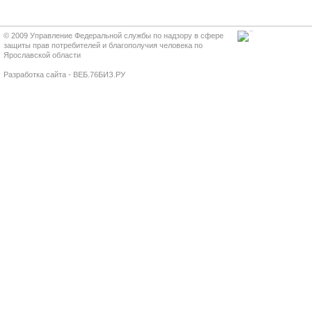
© 2009 Управление Федеральной службы по надзору в сфере
защиты прав потребителей и благополучия человека по
Ярославской области
Разработка сайта - ВЕБ.76БИЗ.РУ