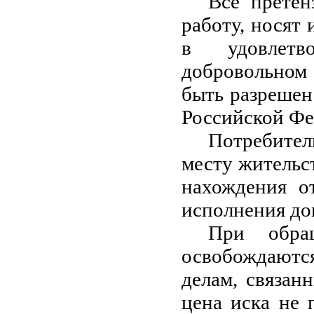
Все претен
работу, носят 
в удовлетв
добровольном
быть разрешен 
Российской Фед
Потребител
месту жительс
нахождения о
исполнения дого
При обра
освобождаютс
делам, связан
цена иска не 