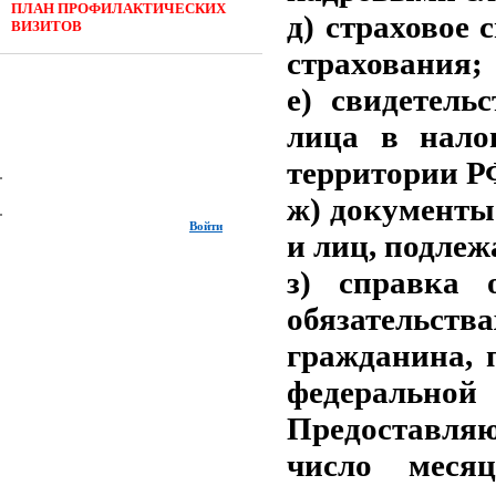
ПЛАН ПРОФИЛАКТИЧЕСКИХ
д) страховое 
ВИЗИТОВ
страхования;
е) свидетель
лица в нало
территории Р
ж) документы
Войти
и лиц, подле
з) справка 
обязатель
гражданина, 
федераль
Предоставляю
число меся