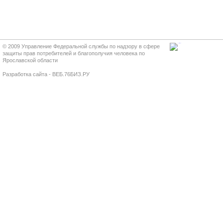
© 2009 Управление Федеральной службы по надзору в сфере
защиты прав потребителей и благополучия человека по
Ярославской области
Разработка сайта - ВЕБ.76БИЗ.РУ