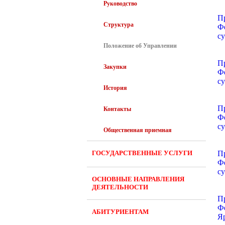
Руководство
П
Структура
Ф
с
Положение об Управлении
П
Закупки
Ф
с
История
П
Контакты
Ф
с
Общественная приемная
ГОСУДАРСТВЕННЫЕ УСЛУГИ
П
Ф
с
ОСНОВНЫЕ НАПРАВЛЕНИЯ
ДЕЯТЕЛЬНОСТИ
П
Ф
АБИТУРИЕНТАМ
Я