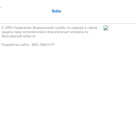
Войти
© 2009 Управление Федеральной службы по надзору в сфере
защиты прав потребителей и благополучия человека по
Ярославской области
Разработка сайта - ВЕБ.76БИЗ.РУ