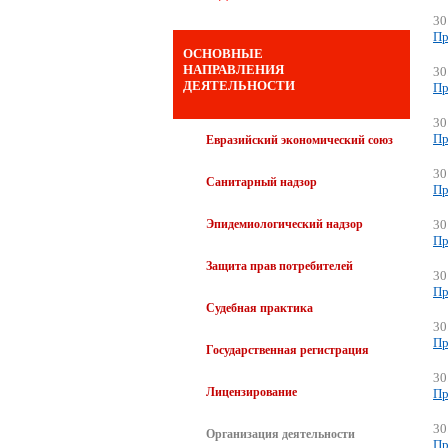
30
Пр
ОСНОВНЫЕ
НАПРАВЛЕНИЯ
30
ДЕЯТЕЛЬНОСТИ
Пр
30
Пр
Евразийский экономический союз
30
Санитарный надзор
Пр
Эпидемиологический надзор
30
Пр
Защита прав потребителей
30
Пр
Судебная практика
30
Пр
Государственная регистрация
30
Лицензирование
Пр
30
Организация деятельности
Пр