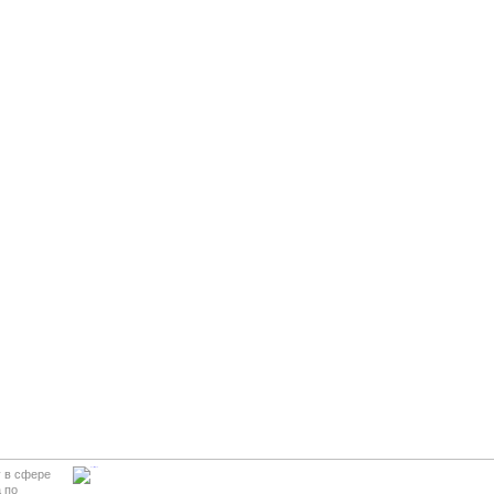
у в сфере
 по