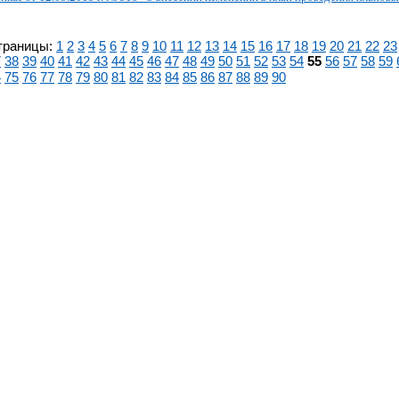
траницы:
1
2
3
4
5
6
7
8
9
10
11
12
13
14
15
16
17
18
19
20
21
22
23
7
38
39
40
41
42
43
44
45
46
47
48
49
50
51
52
53
54
55
56
57
58
59
4
75
76
77
78
79
80
81
82
83
84
85
86
87
88
89
90