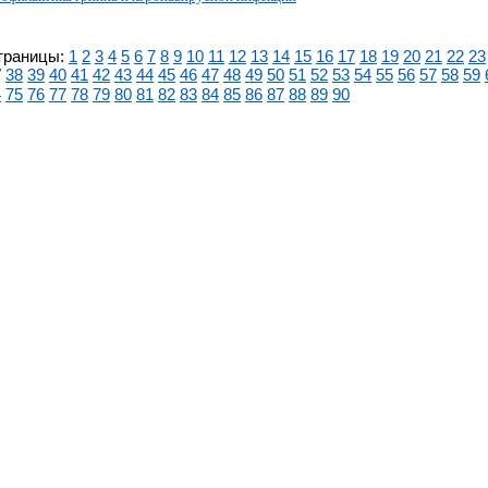
траницы:
1
2
3
4
5
6
7
8
9
10
11
12
13
14
15
16
17
18
19
20
21
22
23
7
38
39
40
41
42
43
44
45
46
47
48
49
50
51
52
53
54
55
56
57
58
59
4
75
76
77
78
79
80
81
82
83
84
85
86
87
88
89
90