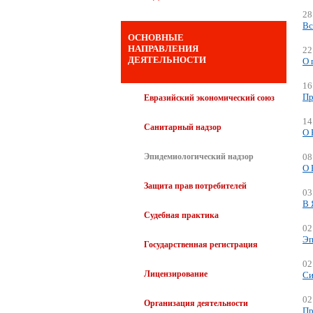
28
Вс
ОСНОВНЫЕ
НАПРАВЛЕНИЯ
22
ДЕЯТЕЛЬНОСТИ
О 
16
Пр
Евразийский экономический союз
14
Санитарный надзор
О 
Эпидемиологический надзор
08
О 
Защита прав потребителей
03
В 
Судебная практика
02
Эп
Государственная регистрация
02
Лицензирование
Си
02
Организация деятельности
Пр