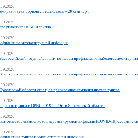
.09.2020
емирный день борьбы с бешенством – 28 сентября
.09.2020
профилактике ОРВИ и гриппа
.09.2020
офилактика энтеровирусной инфекции
.09.2020
Всероссийской «горячей линии» по мерам профилактики заболеваемости грип
.09.2020
Всероссийской «горячей линии» по мерам профилактики заболеваемости грип
.09.2020
Ярославской области стартует прививочная кампания против гриппа.
.09.2020
идсезон гриппа и ОРВИ 2019-2020гг в Ярославской области
.09.2020
мптомы заболевания новой коронавирусной инфекции (COVID-19) сходны с си
.09.2020
офилактика гриппа и коронавирусной инфекции