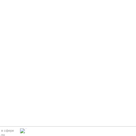
у в сфере
 по