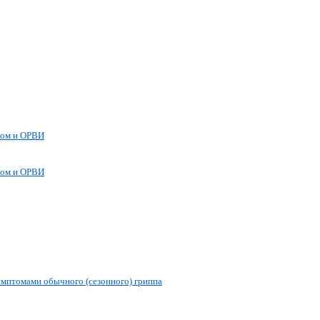
пом и ОРВИ
пом и ОРВИ
мптомами обычного (сезонного) гриппа